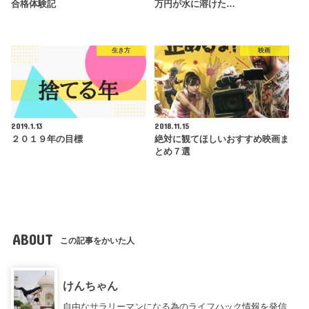
合格体験記
万円が水に溶けた…
生き方
映画
2019.1.13
2018.11.15
２０１９年の目標
絶対に観てほしいおすすめ映画ま
とめ７選
ABOUT
この記事をかいた人
けんちゃん
自由なサラリーマンになる為のライフハック情報を発信