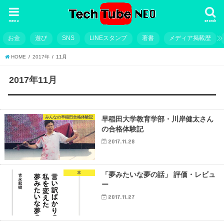
menu
search
お金
遊び
SNS
LINEスタンプ
著書
メディア掲載歴
HOME
2017年
11月
2017年11月
みんなの早稲田合格体験記
早稲田大学教育学部・川岸健太さん
の合格体験記
2017.11.28
本
「夢みたいな夢の話」 評価・レビュ
ー
2017.11.27