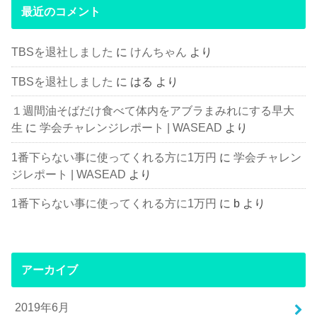
最近のコメント
TBSを退社しました
に
けんちゃん
より
TBSを退社しました
に
はる
より
１週間油そばだけ食べて体内をアブラまみれにする早大
生
に
学会チャレンジレポート | WASEAD
より
1番下らない事に使ってくれる方に1万円
に
学会チャレン
ジレポート | WASEAD
より
1番下らない事に使ってくれる方に1万円
に
b
より
アーカイブ
2019年6月