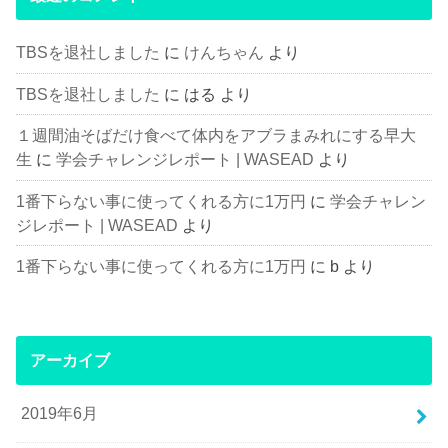
TBSを退社しました
に
けんちゃん
より
TBSを退社しました
に
はる
より
１週間油そばだけ食べて体内をアブラまみれにする早大
生
に
学会チャレンジレポート | WASEAD
より
1番下らない事に使ってくれる方に1万円
に
学会チャレン
ジレポート | WASEAD
より
1番下らない事に使ってくれる方に1万円
に
b
より
アーカイブ
2019年6月