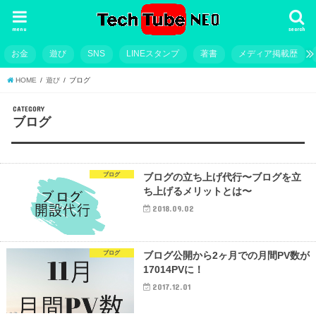
menu
search
お金
遊び
SNS
LINEスタンプ
著書
メディア掲載歴
HOME
遊び
ブログ
CATEGORY
ブログ
ブログ
ブログの立ち上げ代行〜ブログを立
ち上げるメリットとは〜
2018.09.02
ブログ
ブログ公開から2ヶ月での月間PV数が
17014PVに！
2017.12.01