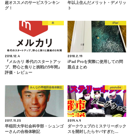
超オススメのサービスランキン
年以上住んだメリット・デメリッ
グ！
ト
本
iPad
2018.12.4
2018.2.19
『メルカリ 希代のスタートアッ
iPad Proを実際に使用しての問
プ、野心と焦りと挑戦の5年間』
題点まとめ
評価・レビュー
みんなの早稲田合格体験記
youtube
2017.11.25
2019.4.9
早稲田大学社会科学部・シュンゴ
ダークウェブのミステリーボック
ーさんの合格体験記
スを開封したらヤバすぎた…