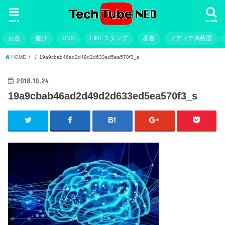
menu
search
お金
遊び
SNS
LINEスタンプ
著書
メディア掲載歴
HOME
19a9cbab46ad2d49d2d633ed5ea570f3_s
2018.10.24
19a9cbab46ad2d49d2d633ed5ea570f3_s