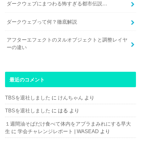
ダークウェブにまつわる怖すぎる都市伝説…
ダークウェブって何？徹底解説
アフターエフェクトのヌルオブジェクトと調整レイヤ
ーの違い
最近のコメント
TBSを退社しました
に
けんちゃん
より
TBSを退社しました
に
はる
より
１週間油そばだけ食べて体内をアブラまみれにする早大
生
に
学会チャレンジレポート | WASEAD
より