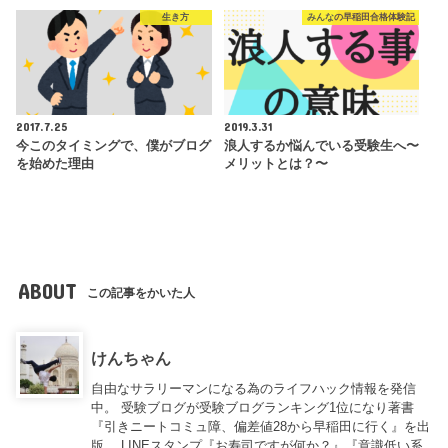
生き方
みんなの早稲田合格体験記
2017.7.25
2019.3.31
今このタイミングで、僕がブログ
浪人するか悩んでいる受験生へ〜
を始めた理由
メリットとは？〜
ABOUT
この記事をかいた人
けんちゃん
自由なサラリーマンになる為のライフハック情報を発信
中。 受験ブログが受験ブログランキング1位になり著書
『引きニートコミュ障、偏差値28から早稲田に行く』を出
版。 LINEスタンプ『お寿司ですが何か？』『意識低い系