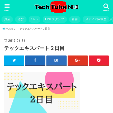
menu
search
お金
遊び
SNS
LINEスタンプ
著書
メディア掲載歴
HOME
テックエキスパート２日目
2019.06.26
テックエキスパート２日目