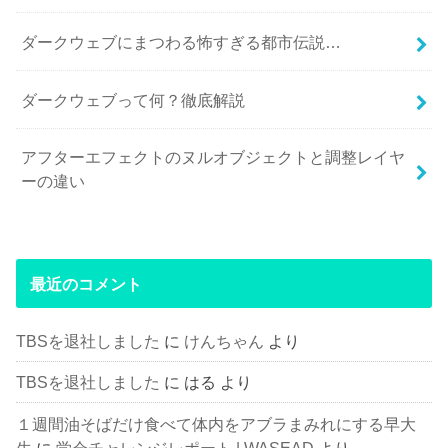
ダークウェブにまつわる怖すぎる都市伝説…
ダークウェブって何？徹底解説
アフターエフェクトのヌルオブジェクトと調整レイヤ
ーの違い
最近のコメント
TBSを退社しました
に
けんちゃん
より
TBSを退社しました
に
はる
より
１週間油そばだけ食べて体内をアブラまみれにする早大
生
に
学会チャレンジレポート | WASEAD
より