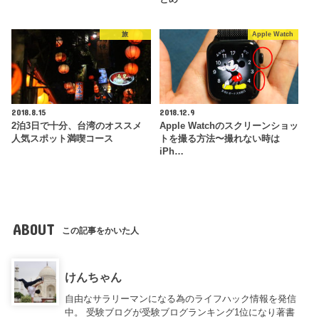
旅
Apple Watch
2018.8.15
2018.12.9
2泊3日で十分、台湾のオススメ
Apple Watchのスクリーンショッ
人気スポット満喫コース
トを撮る方法〜撮れない時は
iPh…
ABOUT
この記事をかいた人
けんちゃん
自由なサラリーマンになる為のライフハック情報を発信
中。 受験ブログが受験ブログランキング1位になり著書