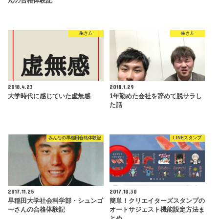
んの合格体験記
生き方
生き方
2018.4.23
2018.1.29
大学時代に感じていた虚無感
1年勤めた会社を辞めて脱サラし
た話
みんなの早稲田合格体験記
LINEスタンプ
2017.11.25
2017.10.30
早稲田大学社会科学部・シュンゴ
簡単！クリエイターズスタンプの
ーさんの合格体験記
オートサジェスト機能設定方法ま
とめ