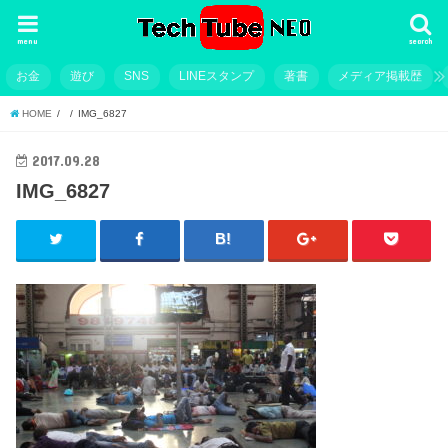
menu
search
お金
遊び
SNS
LINEスタンプ
著書
メディア掲載歴
HOME
IMG_6827
2017.09.28
IMG_6827