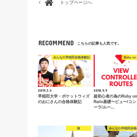
トップページへ
RECOMMEND
こちらの記事も人気です。
みんなの早稲田合格体験記
Ruby on 
2019.3.4
2018.9.9
早稲田大学・ポケットウィズ
超初心者の為のRuby o
のおにさんの合格体験記
Rails基礎〜ビュー/コ
ーラ/ルー…
旅
みんなの早稲田合格