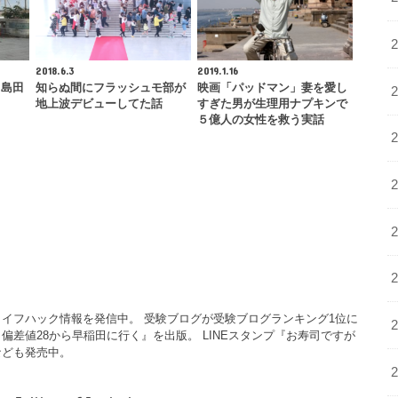
2018.6.3
2019.1.16
・島田
知らぬ間にフラッシュモ部が
映画「パッドマン」妻を愛し
地上波デビューしてた話
すぎた男が生理用ナプキンで
５億人の女性を救う実話
イフハック情報を発信中。 受験ブログが受験ブログランキング1位に
偏差値28から早稲田に行く』を出版。 LINEスタンプ『お寿司ですが
なども発売中。