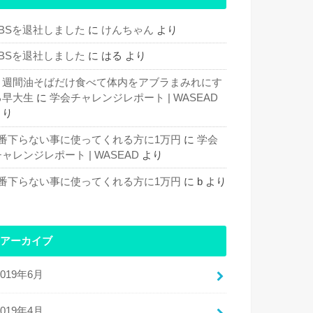
TBSを退社しました
に
けんちゃん
より
TBSを退社しました
に
はる
より
１週間油そばだけ食べて体内をアブラまみれにす
る早大生
に
学会チャレンジレポート | WASEAD
より
1番下らない事に使ってくれる方に1万円
に
学会
ャレンジレポート | WASEAD
より
1番下らない事に使ってくれる方に1万円
に
b
より
アーカイブ
2019年6月
2019年4月