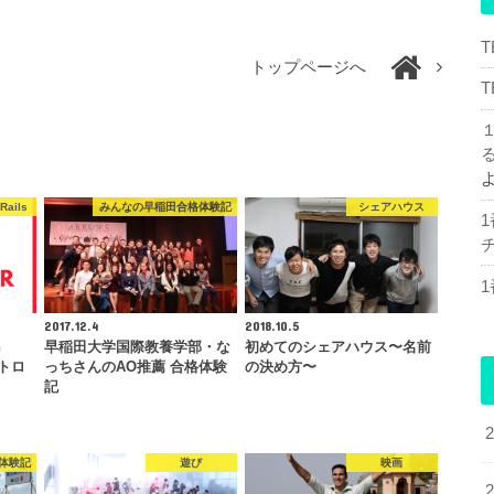
トップページへ
Rails
みんなの早稲田合格体験記
シェアハウス
チ
2017.12.4
2018.10.5
n
早稲田大学国際教養学部・な
初めてのシェアハウス〜名前
ントロ
っちさんのAO推薦 合格体験
の決め方〜
記
体験記
遊び
映画