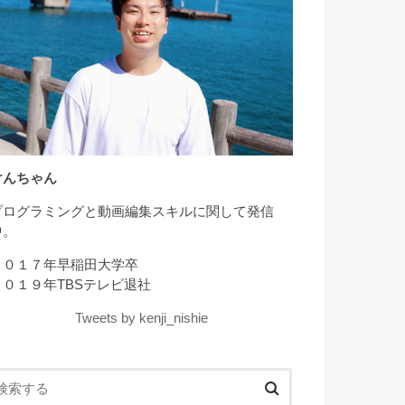
けんちゃん
プログラミングと動画編集スキルに関して発信
中。
２０１７年早稲田大学卒
２０１９年TBSテレビ退社
Tweets by kenji_nishie