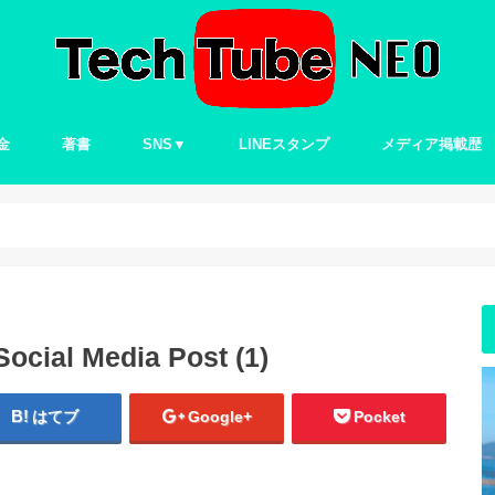
金
著書
SNS▼
LINEスタンプ
メディア掲載歴
Twitter
ocial Media Post (1)
はてブ
Google+
Pocket