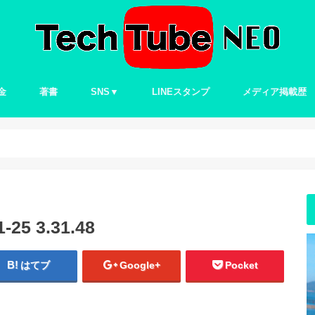
金
著書
SNS▼
LINEスタンプ
メディア掲載歴
Twitter
5 3.31.48
はてブ
Google+
Pocket