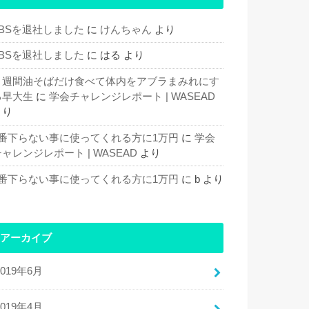
TBSを退社しました
に
けんちゃん
より
TBSを退社しました
に
はる
より
１週間油そばだけ食べて体内をアブラまみれにす
る早大生
に
学会チャレンジレポート | WASEAD
より
1番下らない事に使ってくれる方に1万円
に
学会
ャレンジレポート | WASEAD
より
1番下らない事に使ってくれる方に1万円
に
b
より
アーカイブ
2019年6月
2019年4月