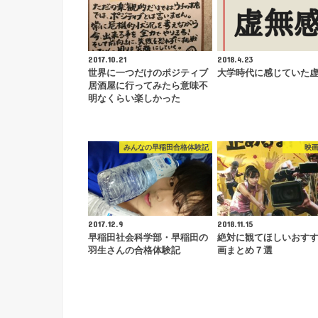
2017.10.21
2018.4.23
世界に一つだけのポジティブ
大学時代に感じていた
居酒屋に行ってみたら意味不
明なくらい楽しかった
みんなの早稲田合格体験記
映
2017.12.9
2018.11.15
早稲田社会科学部・早稲田の
絶対に観てほしいおす
羽生さんの合格体験記
画まとめ７選