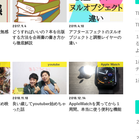
2017.9.4
2019.4.10
虚無感
どうすればいいの？本を出版
アフターエフェクトのヌルオ
する方法を企画書の書き方か
ブジェクトと調整レイヤーの
ら徹底解説
違い
画
youtube
Apple Watch
チ
2018.11.18
2018.12.14
すめ映
良い歳してyoutuber始めちゃ
AppleWatchを買ってから１
った話
周間。本当に使う便利な機能