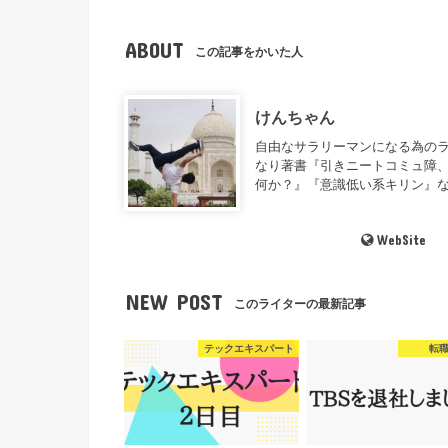
ABOUT
この記事をかいた人
けんちゃん
自由なサラリーマンになる為のラ
なり著書『引きニートコミュ障、
何か？』『意識低い系キリン』
WebSite
NEW POST
このライターの最新記事
テックエキスパート
転