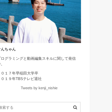
けんちゃん
プログラミングと動画編集スキルに関して発信
中。
２０１７年早稲田大学卒
２０１９年TBSテレビ退社
Tweets by kenji_nishie