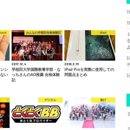
atch
みんなの早稲田合格体験記
iPad
2017.12.4
2018.2.19
チ
ーンシ
早稲田大学国際教養学部・な
iPad Proを実際に使用しての
れない
っちさんのAO推薦 合格体験
問題点まとめ
記
デジタル
遊び