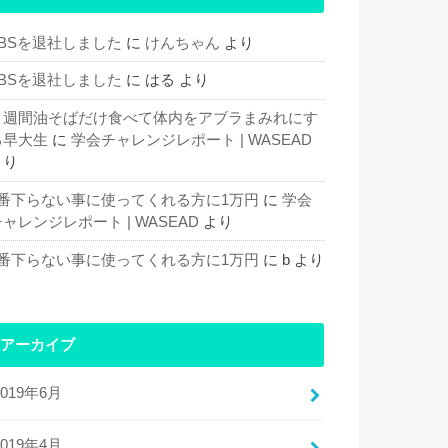
TBSを退社しました
に
けんちゃん
より
TBSを退社しました
に
はる
より
１週間油そばだけ食べて体内をアブラまみれにす
る早大生
に
学会チャレンジレポート | WASEAD
より
1番下らない事に使ってくれる方に1万円
に
学会
ャレンジレポート | WASEAD
より
1番下らない事に使ってくれる方に1万円
に
b
より
アーカイブ
2019年6月
2019年4月