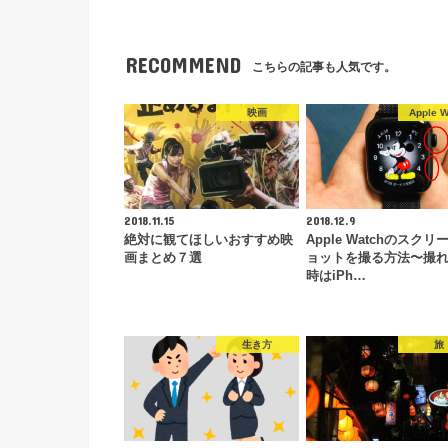
RECOMMEND
こちらの記事も人気です。
映画
Apple W
2018.11.15
2018.12.9
絶対に観てほしいおすすめ映
Apple Watchのスクリ
画まとめ７選
ョットを撮る方法〜撮
時はiPh…
生き方
旅