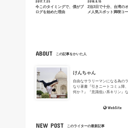
2017.7.25
2018.8.15
今このタイミングで、僕がブ
2泊3日で十分、台湾の
ログを始めた理由
メ人気スポット満喫コ
ABOUT
この記事をかいた人
けんちゃん
自由なサラリーマンになる為のラ
なり著書『引きニートコミュ障、
何か？』『意識低い系キリン』
WebSite
NEW POST
このライターの最新記事