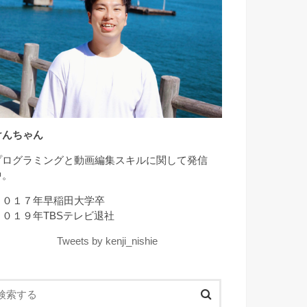
けんちゃん
プログラミングと動画編集スキルに関して発信
中。
２０１７年早稲田大学卒
２０１９年TBSテレビ退社
Tweets by kenji_nishie