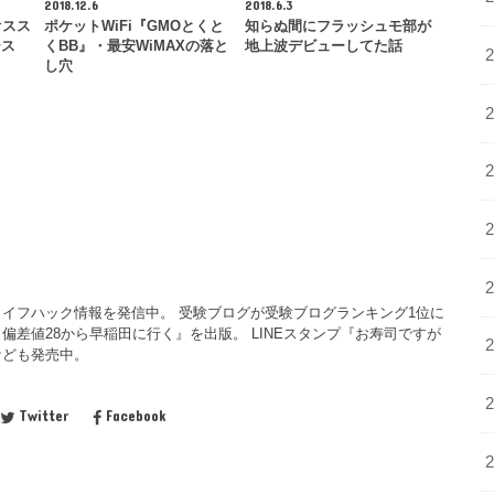
2018.12.6
2018.6.3
オスス
ポケットWiFi『GMOとくと
知らぬ間にフラッシュモ部が
ース
くBB』・最安WiMAXの落と
地上波デビューしてた話
し穴
イフハック情報を発信中。 受験ブログが受験ブログランキング1位に
偏差値28から早稲田に行く』を出版。 LINEスタンプ『お寿司ですが
なども発売中。
Twitter
Facebook