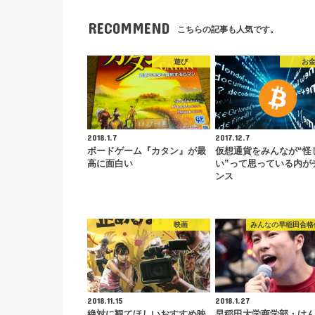
RECOMMEND
こちらの記事も人気です。
遊び
お
2018.1.7
2017.12.7
ボードゲーム『カタン』が最
仮想通貨をみんなが“怪
高に面白い
い”って思っている内が
ンス
映画
みんなの早稲田合格
2018.11.15
2018.1.27
絶対に観てほしいおすすめ映
早稲田大学商学部・け