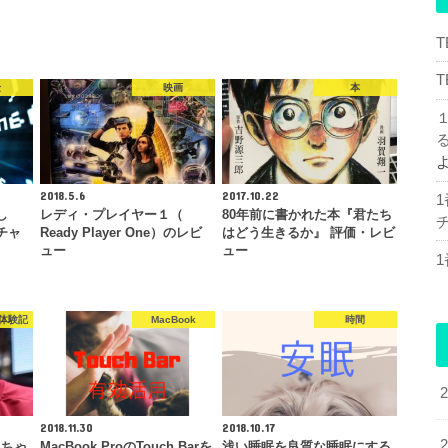
金
映画
本
2018.5.6
2017.10.22
し
レディ・プレイヤー１（
80年前に書かれた本『君たち
チ
チャ
Ready Player One）のレビ
はどう生きるか』 評価・レビ
ュー
ュー
体験記
MacBook
時間
2018.11.30
2018.10.17
んちゃ
MacBook ProのTouch Barを
浅い睡眠を良質な睡眠にする