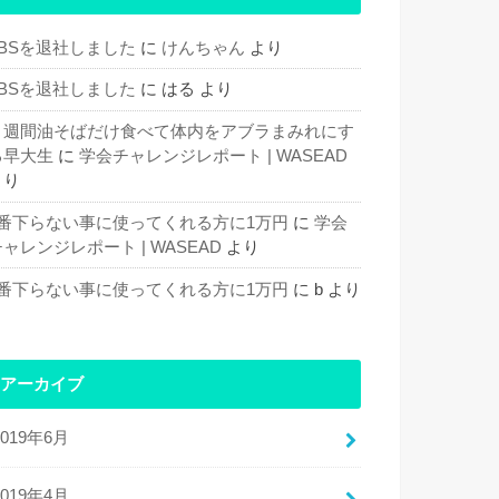
TBSを退社しました
に
けんちゃん
より
TBSを退社しました
に
はる
より
１週間油そばだけ食べて体内をアブラまみれにす
る早大生
に
学会チャレンジレポート | WASEAD
より
1番下らない事に使ってくれる方に1万円
に
学会
ャレンジレポート | WASEAD
より
1番下らない事に使ってくれる方に1万円
に
b
より
アーカイブ
2019年6月
2019年4月