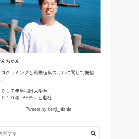
けんちゃん
プログラミングと動画編集スキルに関して発信
中。
２０１７年早稲田大学卒
２０１９年TBSテレビ退社
Tweets by kenji_nishie