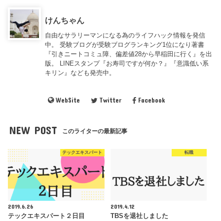
けんちゃん
自由なサラリーマンになる為のライフハック情報を発信
中。 受験ブログが受験ブログランキング1位になり著書
『引きニートコミュ障、偏差値28から早稲田に行く』を出
版。 LINEスタンプ『お寿司ですが何か？』『意識低い系
キリン』なども発売中。
WebSite
Twitter
Facebook
NEW POST
このライターの最新記事
テックエキスパート
転職
2019.6.26
2019.4.12
テックエキスパート２日目
TBSを退社しました