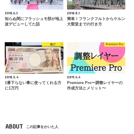
2018.6.3
2018.8.1
知らぬ間にフラッシュモ部が地上
簡単！フランクフルトからケルン
波デビューしてた話
大聖堂までの行き方
遊び
Premiere Pro
2018.5.4
2019.4.4
1番下らない事に使ってくれる方
Premiere Pro〜調整レイヤーの
に1万円
作成方法とメリット〜
ABOUT
この記事をかいた人