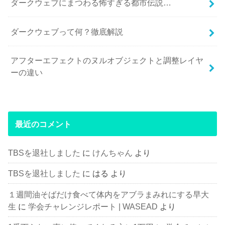
ダークウェブにまつわる怖すぎる都市伝説…
ダークウェブって何？徹底解説
アフターエフェクトのヌルオブジェクトと調整レイヤ
ーの違い
最近のコメント
TBSを退社しました
に
けんちゃん
より
TBSを退社しました
に
はる
より
１週間油そばだけ食べて体内をアブラまみれにする早大
生
に
学会チャレンジレポート | WASEAD
より