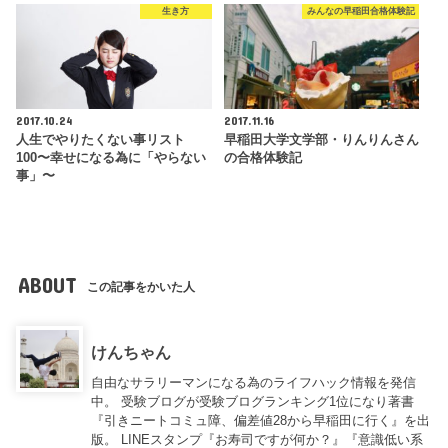
生き方
みんなの早稲田合格体験記
2017.10.24
2017.11.16
人生でやりたくない事リスト
早稲田大学文学部・りんりんさん
100〜幸せになる為に「やらない
の合格体験記
事」〜
ABOUT
この記事をかいた人
けんちゃん
自由なサラリーマンになる為のライフハック情報を発信
中。 受験ブログが受験ブログランキング1位になり著書
『引きニートコミュ障、偏差値28から早稲田に行く』を出
版。 LINEスタンプ『お寿司ですが何か？』『意識低い系