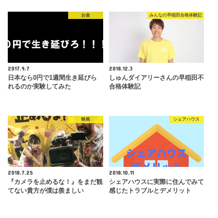
お金
みんなの早稲田合格体験記
2017.9.7
2018.12.3
日本なら0円で1週間生き延びら
しゅんダイアリーさんの早稲田不
れるのか実験してみた
合格体験記
映画
シェアハウス
2018.7.25
2018.10.11
『カメラを止めるな！』をまだ観
シェアハウスに実際に住んでみて
てない貴方が僕は羨ましい
感じたトラブルとデメリット