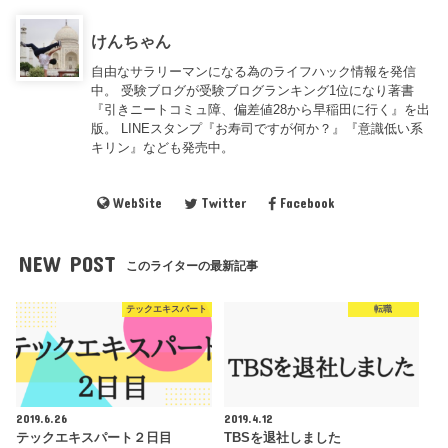
けんちゃん
自由なサラリーマンになる為のライフハック情報を発信
中。 受験ブログが受験ブログランキング1位になり著書
『引きニートコミュ障、偏差値28から早稲田に行く』を出
版。 LINEスタンプ『お寿司ですが何か？』『意識低い系
キリン』なども発売中。
WebSite
Twitter
Facebook
NEW POST
このライターの最新記事
テックエキスパート
転職
2019.6.26
2019.4.12
テックエキスパート２日目
TBSを退社しました