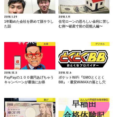
2018.1.29
2018.1.11
1年勤めた会社を辞めて脱サラし
住宅ローンの恐ろしい金利に苦し
た話
む例〜破産寸前の芸能人編〜
お金
デジタル
2018.12.5
2018.12.6
PayPayの１００億円あげちゃう
ポケットWiFi『GMOとくとく
キャンペーンが最強にお得
BB』・最安WiMAXの落とし穴
遊び
みんなの早稲田合格体験記