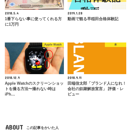
2018.5.4
2019.1.28
1番下らない事に使ってくれる方
動画で観る早稲田合格体験記
に1万円
Apple Watch
本
2018.12.9
2018.9.11
Apple Watchのスクリーンショッ
田端信太郎「ブランド人になれ！
トを撮る方法〜撮れない時は
会社の奴隷解放宣言」 評価・レ
iPh…
ビュー
ABOUT
この記事をかいた人