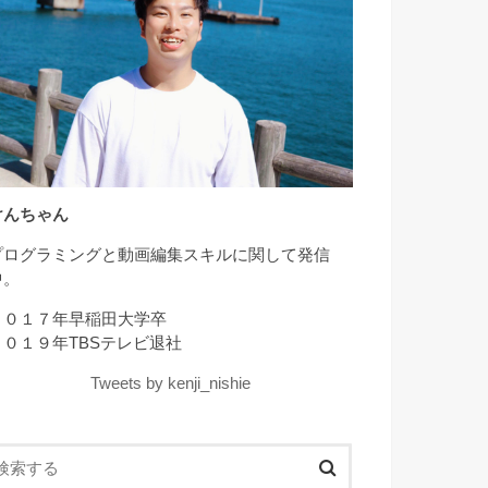
けんちゃん
プログラミングと動画編集スキルに関して発信
中。
２０１７年早稲田大学卒
２０１９年TBSテレビ退社
Tweets by kenji_nishie