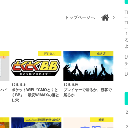
トップページへ
デジタル
生き方
チ
2018.12.6
2017.11.19
チハイ
ポケットWiFi『GMOとくと
プレイヤーで居るか、観客で
ル
くBB』・最安WiMAXの落と
居るか
し穴
び
みんなの早稲田合格体験記
時間