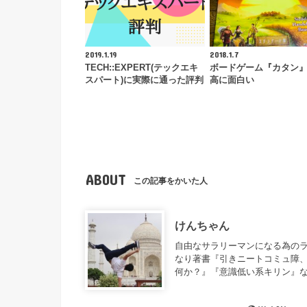
2019.1.19
2018.1.7
TECH::EXPERT(テックエキ
ボードゲーム『カタン
スパート)に実際に通った評判
高に面白い
ABOUT
この記事をかいた人
けんちゃん
自由なサラリーマンになる為のラ
なり著書『引きニートコミュ障、
何か？』『意識低い系キリン』