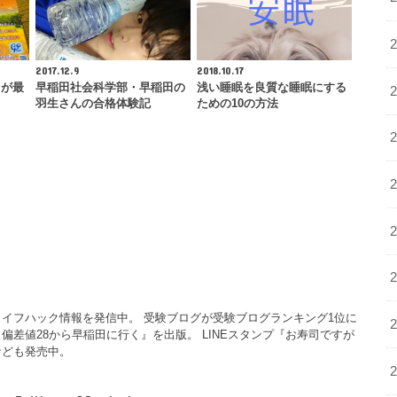
2017.12.9
2018.10.17
』が最
早稲田社会科学部・早稲田の
浅い睡眠を良質な睡眠にする
羽生さんの合格体験記
ための10の方法
イフハック情報を発信中。 受験ブログが受験ブログランキング1位に
偏差値28から早稲田に行く』を出版。 LINEスタンプ『お寿司ですが
なども発売中。