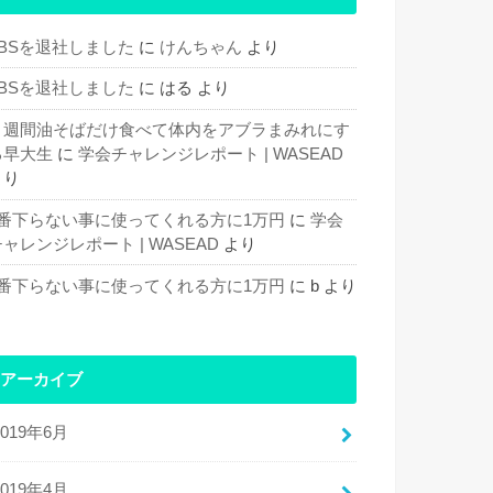
TBSを退社しました
に
けんちゃん
より
TBSを退社しました
に
はる
より
１週間油そばだけ食べて体内をアブラまみれにす
る早大生
に
学会チャレンジレポート | WASEAD
より
1番下らない事に使ってくれる方に1万円
に
学会
ャレンジレポート | WASEAD
より
1番下らない事に使ってくれる方に1万円
に
b
より
アーカイブ
2019年6月
2019年4月