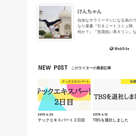
けんちゃん
自由なサラリーマンになる為のラ
なり著書『引きニートコミュ障、
何か？』『意識低い系キリン』
WebSite
NEW POST
このライターの最新記事
テックエキスパート
転
2019.6.26
2019.4.12
テックエキスパート２日目
TBSを退社しました