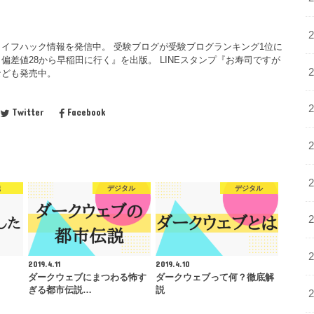
イフハック情報を発信中。 受験ブログが受験ブログランキング1位に
偏差値28から早稲田に行く』を出版。 LINEスタンプ『お寿司ですが
なども発売中。
Twitter
Facebook
職
デジタル
デジタル
2019.4.11
2019.4.10
ダークウェブにまつわる怖す
ダークウェブって何？徹底解
ぎる都市伝説…
説