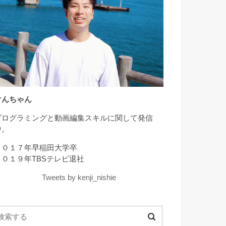
けんちゃん
プログラミングと動画編集スキルに関して発信
中。
２０１７年早稲田大学卒
２０１９年TBSテレビ退社
Tweets by kenji_nishie