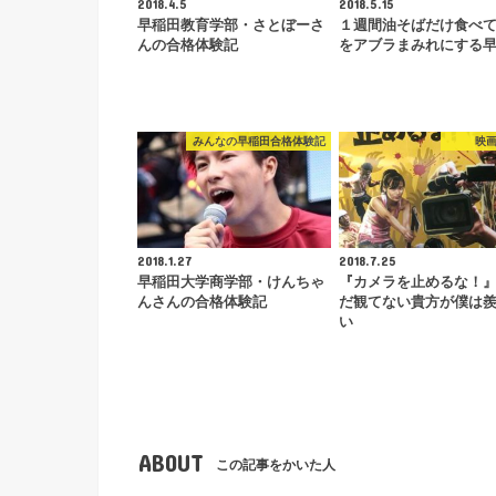
2018.4.5
2018.5.15
早稲田教育学部・さとぼーさ
１週間油そばだけ食べ
んの合格体験記
をアブラまみれにする
みんなの早稲田合格体験記
映
2018.1.27
2018.7.25
早稲田大学商学部・けんちゃ
『カメラを止めるな！
んさんの合格体験記
だ観てない貴方が僕は
い
ABOUT
この記事をかいた人