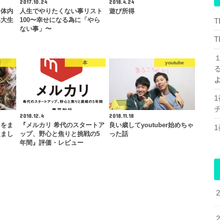
2017.10.24
2018.4.24
て体内
人生でやりたくない事リスト
遊び所得
早大生
100〜幸せになる為に「やら
ない事」〜
画
本
youtube
チ
2018.12.4
2018.11.18
』をま
『メルカリ 希代のスタートア
良い歳してyoutuber始めちゃ
羨まし
ップ、野心と焦りと挑戦の5
った話
年間』評価・レビュー