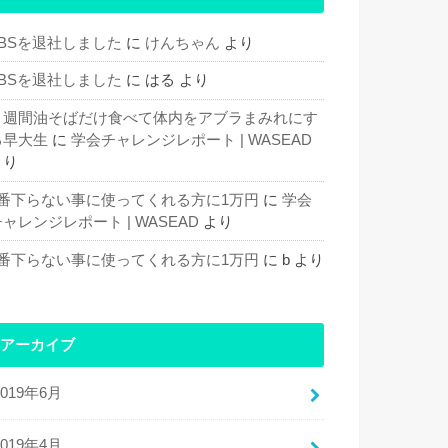
TBSを退社しました
に
けんちゃん
より
TBSを退社しました
に
はる
より
１週間油そばだけ食べて体内をアブラまみれにす
る早大生
に
学会チャレンジレポート | WASEAD
より
1番下らない事に使ってくれる方に1万円
に
学会
ャレンジレポート | WASEAD
より
1番下らない事に使ってくれる方に1万円
に
b
より
アーカイブ
2019年6月
2019年4月