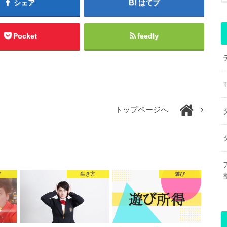
シェア
はてブ
Pocket
feedly
トップページへ
び
生き方
遊び