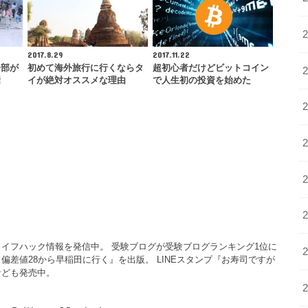
2017.8.29
2017.11.22
モ部が
初めて海外旅行に行くならタ
超初心者だけどビットコイン
話
イが絶対オススメな理由
で人生初の投資を始めた
イフハック情報を発信中。 受験ブログが受験ブログランキング1位に
偏差値28から早稲田に行く』を出版。 LINEスタンプ『お寿司ですが
なども発売中。