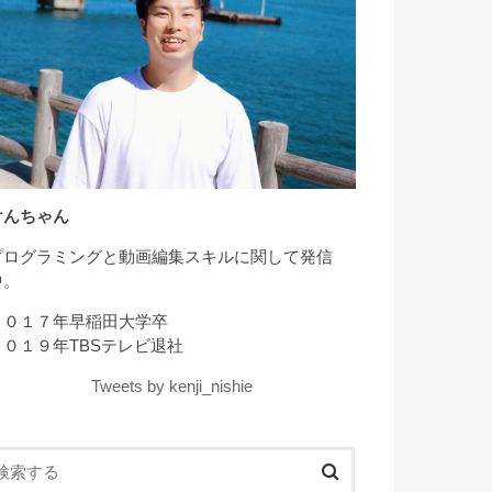
けんちゃん
プログラミングと動画編集スキルに関して発信
中。
２０１７年早稲田大学卒
２０１９年TBSテレビ退社
Tweets by kenji_nishie