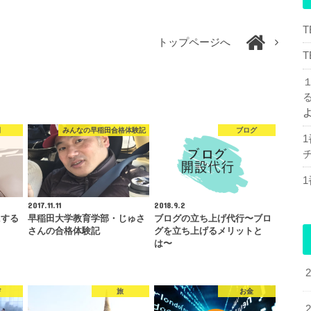
トップページへ
間
みんなの早稲田合格体験記
ブログ
チ
2017.11.11
2018.9.2
にする
早稲田大学教育学部・じゅさ
ブログの立ち上げ代行〜ブロ
さんの合格体験記
グを立ち上げるメリットと
は〜
び
旅
お金