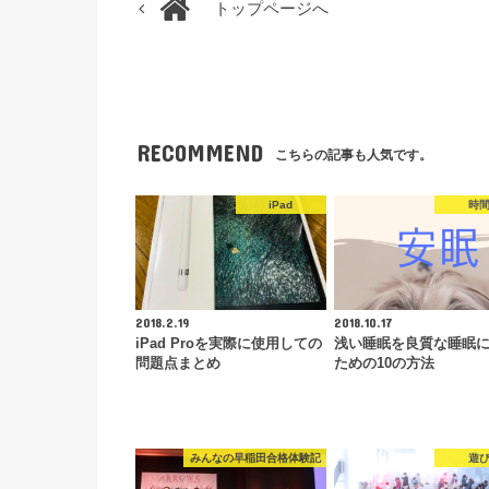
トップページへ
RECOMMEND
こちらの記事も人気です。
iPad
時
2018.2.19
2018.10.17
iPad Proを実際に使用しての
浅い睡眠を良質な睡眠
問題点まとめ
ための10の方法
みんなの早稲田合格体験記
遊