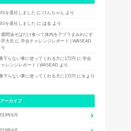
TBSを退社しました
に
けんちゃん
より
TBSを退社しました
に
はる
より
１週間油そばだけ食べて体内をアブラまみれにす
る早大生
に
学会チャレンジレポート | WASEAD
より
1番下らない事に使ってくれる方に1万円
に
学会
ャレンジレポート | WASEAD
より
1番下らない事に使ってくれる方に1万円
に
b
より
アーカイブ
2019年6月
2019年4月