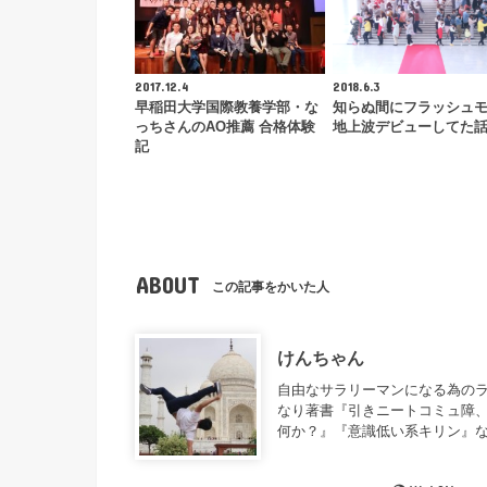
2017.12.4
2018.6.3
早稲田大学国際教養学部・な
知らぬ間にフラッシュ
っちさんのAO推薦 合格体験
地上波デビューしてた
記
ABOUT
この記事をかいた人
けんちゃん
自由なサラリーマンになる為のラ
なり著書『引きニートコミュ障、
何か？』『意識低い系キリン』