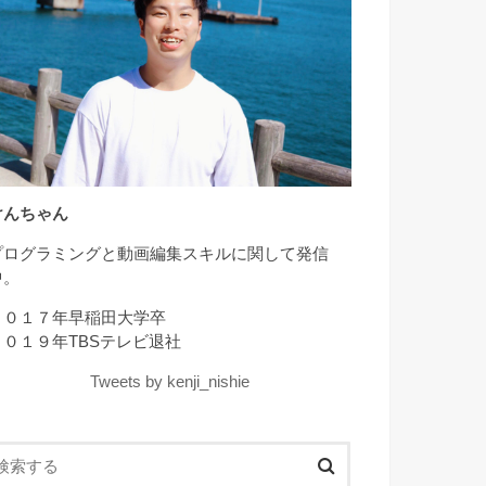
けんちゃん
プログラミングと動画編集スキルに関して発信
中。
２０１７年早稲田大学卒
２０１９年TBSテレビ退社
Tweets by kenji_nishie