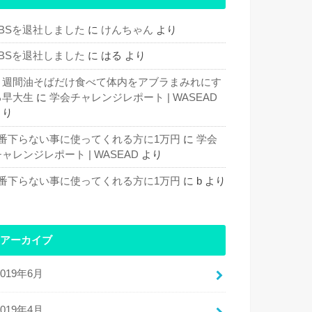
TBSを退社しました
に
けんちゃん
より
TBSを退社しました
に
はる
より
１週間油そばだけ食べて体内をアブラまみれにす
る早大生
に
学会チャレンジレポート | WASEAD
より
1番下らない事に使ってくれる方に1万円
に
学会
ャレンジレポート | WASEAD
より
1番下らない事に使ってくれる方に1万円
に
b
より
アーカイブ
2019年6月
2019年4月