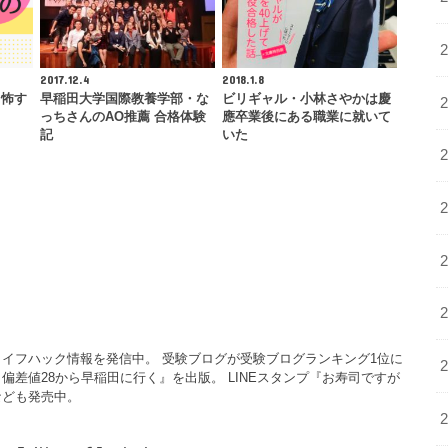
2017.12.4
2018.1.8
る怖す
早稲田大学国際教養学部・な
ビリギャル・小林さやかは慶
っちさんのAO推薦 合格体験
應卒業後にある職業に就いて
記
いた
イフハック情報を発信中。 受験ブログが受験ブログランキング1位に
偏差値28から早稲田に行く』を出版。 LINEスタンプ『お寿司ですが
なども発売中。