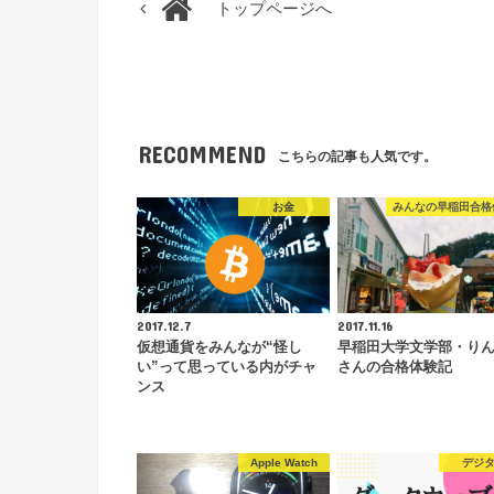
トップページへ
RECOMMEND
こちらの記事も人気です。
お金
みんなの早稲田合格
2017.12.7
2017.11.16
仮想通貨をみんなが“怪し
早稲田大学文学部・り
い”って思っている内がチャ
さんの合格体験記
ンス
Apple Watch
デジ