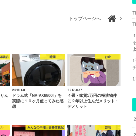
トップページへ
体験記
時間
お金
チ
2018.1.8
2017.8.17
んりん
ドラム式「NA-VX8800l」を
４畳・家賃5万円の極狭物件
実際に１０ヶ月使ってみた感
に２年以上住んだメリット・
想
デメリット
タル
みんなの早稲田合格体験記
芸能